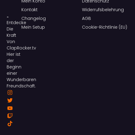
Mein Konto
Datenschutz
Kontakt
Widerrufsbelehrung
Changelog
AGB
Entdecke
Mein Setup
Cookie-Richtlinie (EU)
Die
Kraft
Von
ClapRocker.tv
Hier ist
der
Beginn
einer
Wunderbaren
Freundschaft.
I
T
Y
T
T
n
w
o
w
i
s
i
u
i
k
t
t
t
t
t
a
t
u
c
o
g
e
b
h
k
r
r
e
a