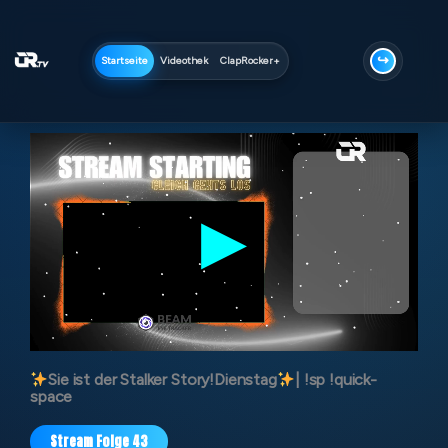
Zum
Inhalt
springen
↪
Startseite
Videothek
ClapRocker+
▶
Sie ist der Stalker Story!Dienstag
| !sp !quick-
space
Stream Folge 43