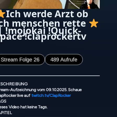
Ich werde Arzt ob
ich menschen rette
| !mojokai !Quick-
space !claprockertv
Stream Folge 26
489 Aufrufe
ESCHREIBUNG
ream-Aufzeichnung vom 09.10.2025. Schaue
apRocker live auf
twitch.tv/ClapRocker
AGS
eses Video hat keine Tags.
APITEL