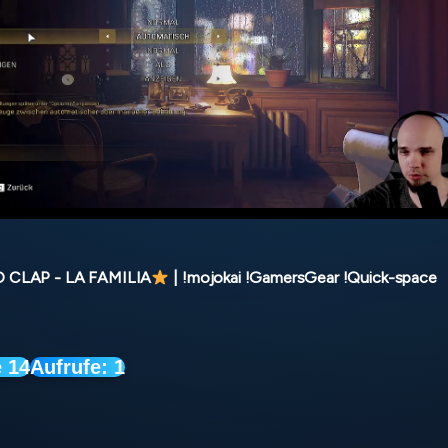
CLAP - LA FAMILIA
| !mojokai !GamersGear !Quick-space
 14
Aufrufe:
1