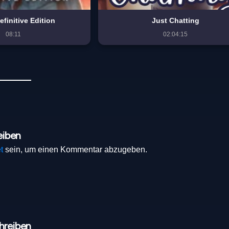
efinitive Edition
Just Chatting
08:11
02:04:15
eiben
t
sein, um einen Kommentar abzugeben.
hreiben