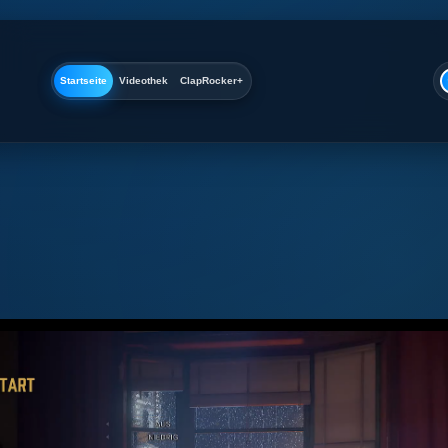
Zum
Inhalt
springen
Startseite
Videothek
ClapRocker+