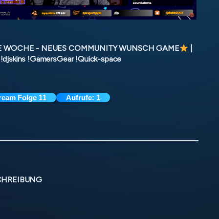
 WOCHE - NEUES COMMUNITY WUNSCH GAME
|
 !djskins !GamersGear !Quick-space
ream Folge 11
Aufrufe:
1
CHREIBUNG