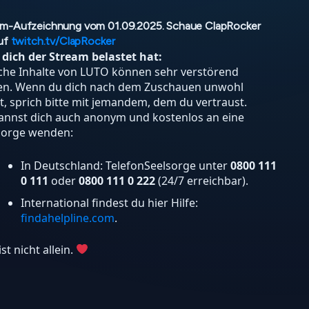
am-Aufzeichnung vom 01.09.2025. Schaue ClapRocker
auf
twitch.tv/ClapRocker
s dich der Stream belastet hat:
he Inhalte von LUTO können sehr verstörend
en. Wenn du dich nach dem Zuschauen unwohl
st, sprich bitte mit jemandem, dem du vertraust.
annst dich auch anonym und kostenlos an eine
sorge wenden:
In Deutschland: TelefonSeelsorge unter
0800 111
0 111
oder
0800 111 0 222
(24/7 erreichbar).
International findest du hier Hilfe:
findahelpline.com
.
st nicht allein.