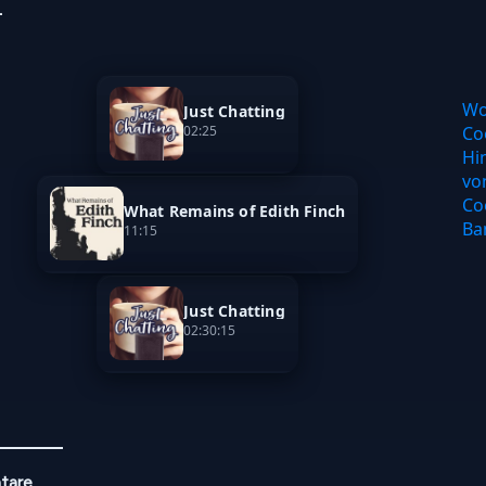
L
Wo
Just Chatting
Co
02:25
Hi
vo
Co
What Remains of Edith Finch
Ba
11:15
Just Chatting
02:30:15
tare