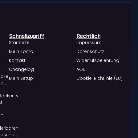
Schnellzugriff
Rechtlich
Startseite
Impressum
Mein Konto
Datenschutz
Kontakt
Widerrufsbelehrung
Changelog
AGB
ecke
Mein Setup
Cookie-Richtlinie (EU)
raft
Rocker.tv
st
nn
erbaren
dschaft.