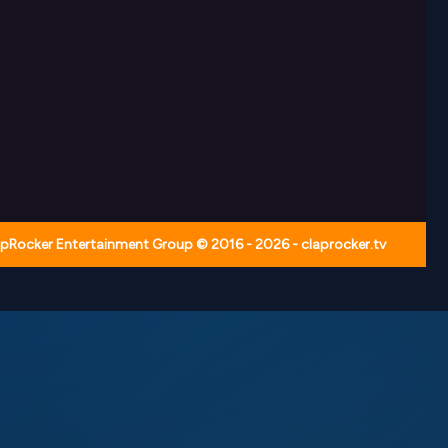
pRocker Entertainment Group © 2016 - 2026 - claprocker.tv