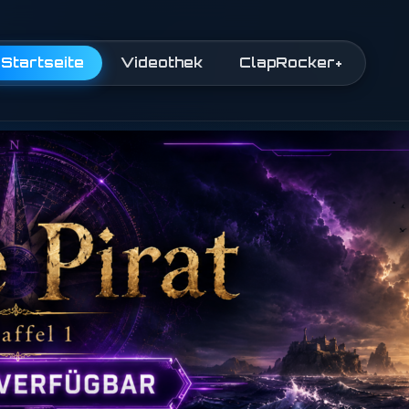
Startseite
Videothek
ClapRocker+