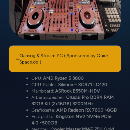
Gaming & Stream PC ( Sponsored by Quick-
Space.de )
CPU:
AMD Ryzen 5 3600
CPU-Kühler:
Xilence – XC971 LQ120
Mainboard:
ASRock B550M-HDV
Arbeitsspeicher:
Crucial Pro DDR4 RAM
32GB Kit (2x16GB) 3200MHz
Grafikkarte:
AMD Radeon RX 7600 ~8GB
Festplatte:
Kingston NV2 NVMe PCIe
4.0 ~500GB
Netzteil:
Cooler Master MWE 750 Gold