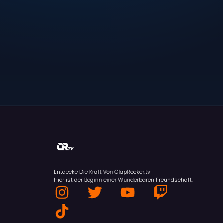
Entdecke Die Kraft Von ClapRocker.tv
Hier ist der Beginn einer Wunderbaren Freundschaft.
I
T
T
Y
T
n
i
w
o
w
s
k
i
u
i