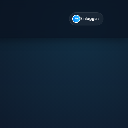
↪
Einloggen