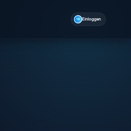
↪
Einloggen