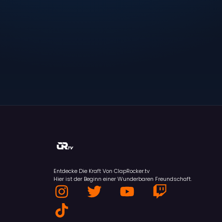
Entdecke Die Kraft Von ClapRocker.tv
Hier ist der Beginn einer Wunderbaren Freundschaft.
I
T
T
Y
T
n
i
w
o
w
s
k
i
u
i