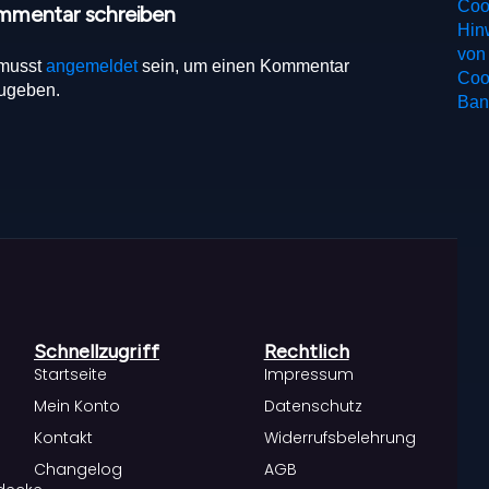
Coo
mmentar schreiben
Hin
von
musst
angemeldet
sein, um einen Kommentar
Coo
ugeben.
Ban
Schnellzugriff
Rechtlich
Startseite
Impressum
Mein Konto
Datenschutz
Kontakt
Widerrufsbelehrung
Changelog
AGB