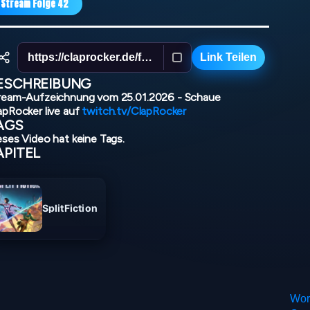
Stream Folge 42
https://claprocker.de/folge42/
Link Teilen
ESCHREIBUNG
ream-Aufzeichnung vom 25.01.2026 - Schaue
apRocker live auf
twitch.tv/ClapRocker
AGS
eses Video hat keine Tags.
APITEL
SplitFiction
Wor