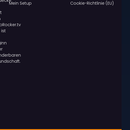
decke
Mein Setup
Cookie-Richtlinie (EU)
t
n
pRocker.tv
 ist
inn
er
nderbaren
undschaft.