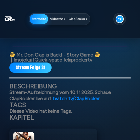
Zum
Inhalt
springen
↪
Startseite
Videothek
ClapRocker+
Mr. Don Clap is Back! - Story Game
| !mojokai !Quick-space !claprockertv
Stream Folge 31
61%
BESCHREIBUNG
00:00:00
/
06:30:42
Stream-Aufzeichnung vom 10.11.2025. Schaue
ClapRocker live auf
twitch.tv/ClapRocker
TAGS
Dieses Video hat keine Tags.
KAPITEL