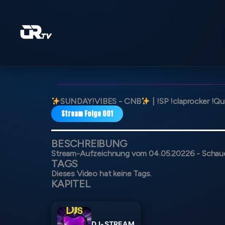
Zum
Inhalt
springen
SUNDAY!VIBES - CNB
| !SP !claprocker !
Stream Folge 001
BESCHREIBUNG
Stream-Aufzeichnung vom 04.05.20226 - Schaue
TAGS
Dieses Video hat keine Tags.
KAPITEL
DJ-STREAM