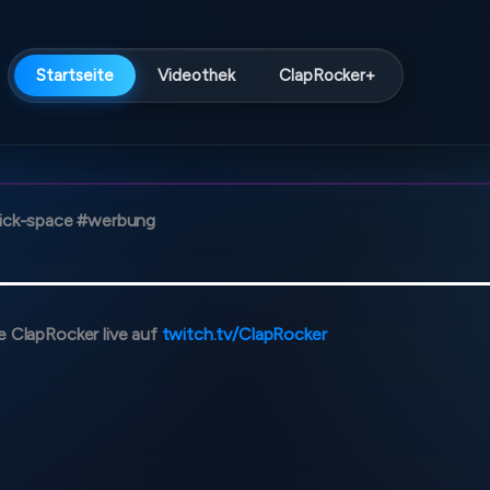
Startseite
Videothek
ClapRocker+
61%
00:00:00
/
04:40:28
Quick-space #werbung
 ClapRocker live auf
twitch.tv/ClapRocker