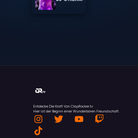
Entdecke Die Kraft Von ClapRocker.tv
Hier ist der Beginn einer Wunderbaren Freundschaft.
I
T
T
Y
T
n
i
w
o
w
s
k
i
u
i