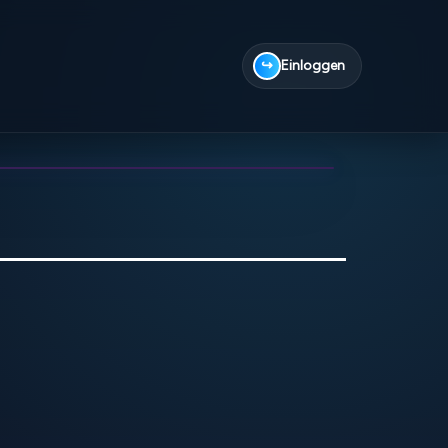
↪
Einloggen